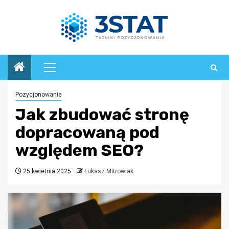
Przejdź
do
treści
Menu
główne
Pozycjonowanie
Jak zbudować stronę
dopracowaną pod
względem SEO?
25 kwietnia 2025
Łukasz Mitrowiak