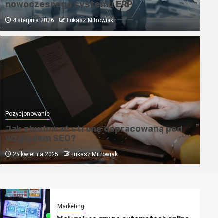
nowoczesnego systemu ERP
4 sierpnia 2026
Łukasz Mitrowiak
Pozycjonowanie
Pozycjonowanie
SEO
Współpraca z agencją SEO – czy warto
Jak zbudować stronę dopracowaną pod
względem SEO?
17 maja 2022
Łukasz Mitrowiak
25 kwietnia 2025
Łukasz Mitrowiak
Marketing