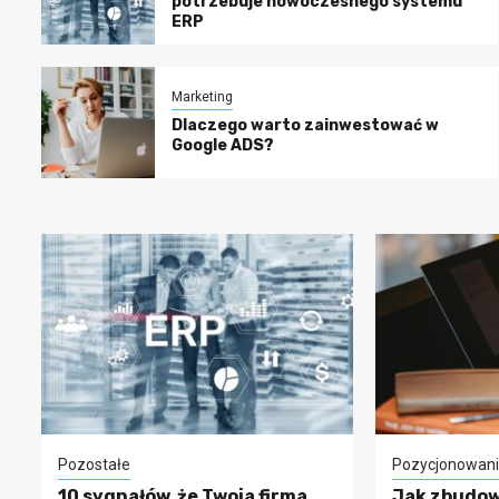
potrzebuje nowoczesnego systemu
ERP
Marketing
Dlaczego warto zainwestować w
Google ADS?
Pozostałe
Pozycjonowan
10 sygnałów, że Twoja firma
Jak zbudow