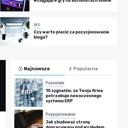
Wciągające gry na automatach online
SEO
Czy warto płacić za pozycjonowanie
bloga?
Najnowsze
Popularne
Pozostałe
10 sygnałów, że Twoja firma
potrzebuje nowoczesnego
systemu ERP
Pozycjonowanie
Marketing
Marketing
Jak zbudować stronę
Dlaczego warto
Zarabianie
dopracowaną pod względem