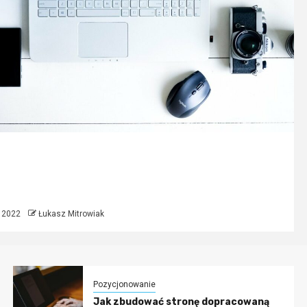
warto płacić za pozycjonowanie
a?
a 2022
Łukasz Mitrowiak
Pozycjonowanie
Jak zbudować stronę dopracowaną