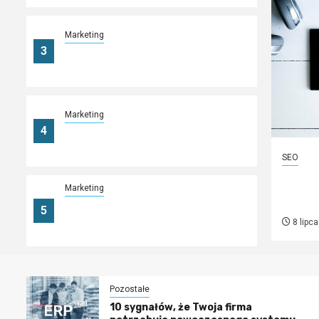
Marketing
3
Wciągające gry na automatach
online
Marketing
4
Dlaczego warto zainwestować w
Google ADS?
SEO
Czy 
Marketing
blog
Zarabianie na marketingu
5
afiliacyjnym – jak się za to
8 lipc
zabrać?
Pozostałe
10 sygnałów, że Twoja firma