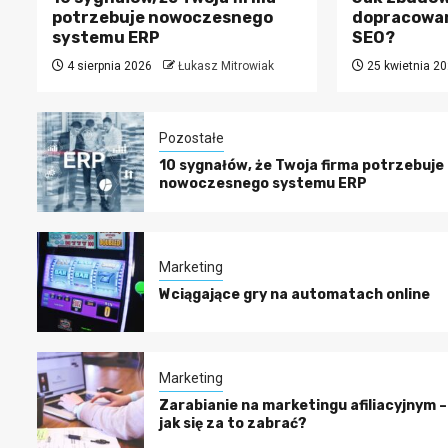
potrzebuje nowoczesnego
dopracowa
systemu ERP
SEO?
4 sierpnia 2026
Łukasz Mitrowiak
25 kwietnia 2
Pozostałe
10 sygnałów, że Twoja firma potrzebuje
nowoczesnego systemu ERP
Marketing
Wciągające gry na automatach online
Marketing
Zarabianie na marketingu afiliacyjnym –
jak się za to zabrać?